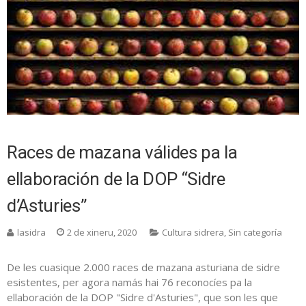
Races de mazana válides pa la
ellaboración de la DOP “Sidre
d’Asturies”
lasidra
2 de xineru, 2020
Cultura sidrera
,
Sin categoría
De les cuasique 2.000 races de mazana asturiana de sidre
esistentes, per agora namás hai 76 reconocíes pa la
ellaboración de la DOP "Sidre d'Asturies", que son les que