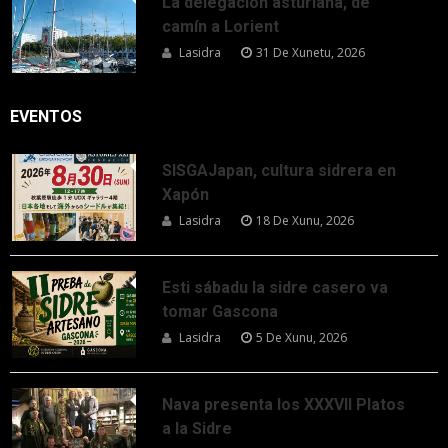
La delegación asturiana, de
camín a Lorient
Lasidra
31 De Xunetu, 2026
EVENTOS
SISGAJapan, cultura sidrera en
Xapón
Lasidra
18 De Xunu, 2026
Esti sábadu la sidre casero va
tomar Gascona
Lasidra
5 De Xunu, 2026
Nava presenta los XXXVII Platos
a la Sidre