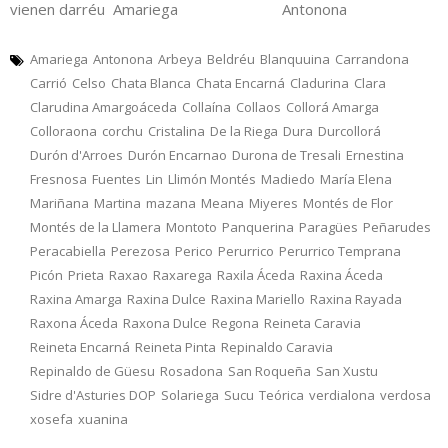
vienen darréu Amariega Antonona
Amariega
Antonona
Arbeya
Beldréu
Blanquuina
Carrandona
Carrió
Celso
Chata Blanca
Chata Encarná
Cladurina
Clara
Clarudina Amargoáceda
Collaína
Collaos
Collorá Amarga
Colloraona
corchu
Cristalina
De la Riega
Dura
Durcollorá
Durón d'Arroes
Durón Encarnao
Durona de Tresali
Ernestina
Fresnosa
Fuentes
Lin
Llimón Montés
Madiedo
María Elena
Mariñana
Martina
mazana
Meana
Miyeres
Montés de Flor
Montés de la Llamera
Montoto
Panquerina
Paragües
Peñarudes
Peracabiella
Perezosa
Perico
Perurrico
Perurrico Temprana
Picón
Prieta
Raxao
Raxarega
Raxila Áceda
Raxina Áceda
Raxina Amarga
Raxina Dulce
Raxina Mariello
Raxina Rayada
Raxona Áceda
Raxona Dulce
Regona
Reineta Caravia
Reineta Encarná
Reineta Pinta
Repinaldo Caravia
Repinaldo de Güesu
Rosadona
San Roqueña
San Xustu
Sidre d'Asturies DOP
Solariega
Sucu
Teórica
verdialona
verdosa
xosefa
xuanina