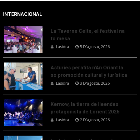
INTERNACIONAL
La Taverne Celte, el festival na
to mesa
Lasidra
5 D'agostu, 2026
Asturies perafita n’An Oriant la
so promoción cultural y turística
Lasidra
3 D'agostu, 2026
Kernow, la tierra de lleendes
protagonista de Lorient 2026
Lasidra
2 D'agostu, 2026