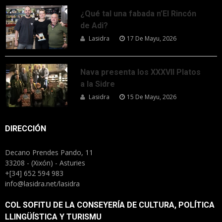
¿Qué tal una fabada n’El Rincón
de Adi?
Lasidra
17 De Mayu, 2026
Nava presenta los XXXVII Platos
a la Sidre
Lasidra
15 De Mayu, 2026
DIRECCIÓN
Decano Prendes Pando, 11
33208 - (Xixón) - Asturies
+[34] 652 594 983
info@lasidra.net/lasidra
COL SOFITU DE LA CONSEYERÍA DE CULTURA, POLÍTICA
LLINGÜÍSTICA Y TURISMU