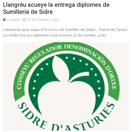
Llangréu acueye la entrega diplomes de
Sumillería de Sidre
Lasidra
21 De Xunetu, 2026
L’alumnáu que superó’l II Cursu de Sumiller de Sidre – Panel de Tastia
va recibir los sos diplomes esti xueves 23 de xunetu, a les