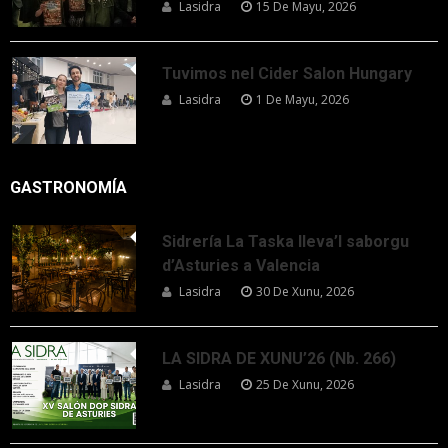
Lasidra
15 De Mayu, 2026
Tuvimos nel Cider Salon Hungary
Lasidra
1 De Mayu, 2026
GASTRONOMÍA
Sidrería La Taska lleva’l saborgu
d’Asturies a Valencia
Lasidra
30 De Xunu, 2026
LA SIDRA DE XUNU’26 (Nb. 266)
Lasidra
25 De Xunu, 2026