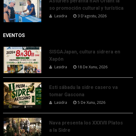
Asturies perafita n’An Oriant la
so promoción cultural y turística
Lasidra
3 D'agostu, 2026
EVENTOS
SISGAJapan, cultura sidrera en
Xapón
Lasidra
18 De Xunu, 2026
Esti sábadu la sidre casero va
tomar Gascona
Lasidra
5 De Xunu, 2026
Nava presenta los XXXVII Platos
a la Sidre