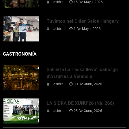
Lasidra
15 De Mayu, 2026
Tuvimos nel Cider Salon Hungary
Lasidra
1 De Mayu, 2026
GASTRONOMÍA
Sidrería La Taska lleva’l saborgu
d’Asturies a Valencia
Lasidra
30 De Xunu, 2026
LA SIDRA DE XUNU’26 (Nb. 266)
Lasidra
25 De Xunu, 2026