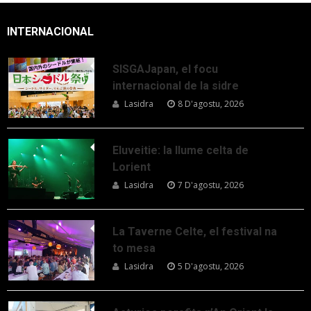
INTERNACIONAL
SISGAJapan, el focu
internacional de la sidre
Lasidra
8 D'agostu, 2026
Eluveitie: la llume celta de
Lorient
Lasidra
7 D'agostu, 2026
La Taverne Celte, el festival na
to mesa
Lasidra
5 D'agostu, 2026