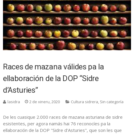
Races de mazana válides pa la
ellaboración de la DOP “Sidre
d’Asturies”
lasidra
2 de xineru, 2020
Cultura sidrera
,
Sin categoría
De les cuasique 2.000 races de mazana asturiana de sidre
esistentes, per agora namás hai 76 reconocíes pa la
ellaboración de la DOP "Sidre d'Asturies", que son les que