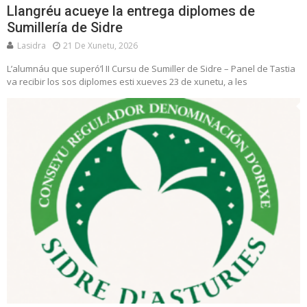
Llangréu acueye la entrega diplomes de
Sumillería de Sidre
Lasidra
21 De Xunetu, 2026
L’alumnáu que superó’l II Cursu de Sumiller de Sidre – Panel de Tastia
va recibir los sos diplomes esti xueves 23 de xunetu, a les