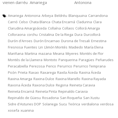
vienen darréu Amariega Antonona
Amariega
Antonona
Arbeya
Beldréu
Blanquuina
Carrandona
Carrió
Celso
Chata Blanca
Chata Encarná
Cladurina
Clara
Clarudina Amargoáceda
Collaína
Collaos
Collorá Amarga
Colloraona
corchu
Cristalina
De la Riega
Dura
Durcollorá
Durón d'Arroes
Durón Encarnao
Durona de Tresali
Ernestina
Fresnosa
Fuentes
Lin
Llimón Montés
Madiedo
María Elena
Mariñana
Martina
mazana
Meana
Miyeres
Montés de Flor
Montés de la Llamera
Montoto
Panquerina
Paragües
Peñarudes
Peracabiella
Perezosa
Perico
Perurrico
Perurrico Temprana
Picón
Prieta
Raxao
Raxarega
Raxila Áceda
Raxina Áceda
Raxina Amarga
Raxina Dulce
Raxina Mariello
Raxina Rayada
Raxona Áceda
Raxona Dulce
Regona
Reineta Caravia
Reineta Encarná
Reineta Pinta
Repinaldo Caravia
Repinaldo de Güesu
Rosadona
San Roqueña
San Xustu
Sidre d'Asturies DOP
Solariega
Sucu
Teórica
verdialona
verdosa
xosefa
xuanina