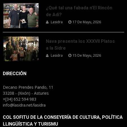
¿Qué tal una fabada n’El Rincón
de Adi?
Lasidra
17 De Mayu, 2026
Nava presenta los XXXVII Platos
a la Sidre
Lasidra
15 De Mayu, 2026
DIRECCIÓN
Decano Prendes Pando, 11
33208 - (Xixón) - Asturies
+[34] 652 594 983
info@lasidra.net/lasidra
COL SOFITU DE LA CONSEYERÍA DE CULTURA, POLÍTICA
LLINGÜÍSTICA Y TURISMU