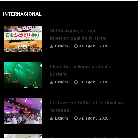
INTERNACIONAL
SISGAJapan, el focu
internacional de la sidre
Lasidra
8 D'agostu, 2026
Eluveitie: la llume celta de
Lorient
Lasidra
7 D'agostu, 2026
La Taverne Celte, el festival na
to mesa
Lasidra
5 D'agostu, 2026