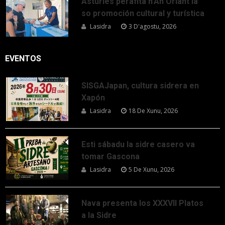
Asturies perafita n’An Oriant la
so promoción cultural y turística
Lasidra
3 D'agostu, 2026
EVENTOS
SISGAJapan, cultura sidrera en
Xapón
Lasidra
18 De Xunu, 2026
Esti sábadu la sidre casero va
tomar Gascona
Lasidra
5 De Xunu, 2026
Nava presenta los XXXVII Platos
a la Sidre