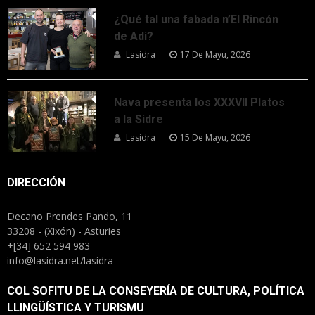
¿Qué tal una fabada n’El Rincón
de Adi?
Lasidra
17 De Mayu, 2026
Nava presenta los XXXVII Platos
a la Sidre
Lasidra
15 De Mayu, 2026
DIRECCIÓN
Decano Prendes Pando, 11
33208 - (Xixón) - Asturies
+[34] 652 594 983
info@lasidra.net/lasidra
COL SOFITU DE LA CONSEYERÍA DE CULTURA, POLÍTICA
LLINGÜÍSTICA Y TURISMU