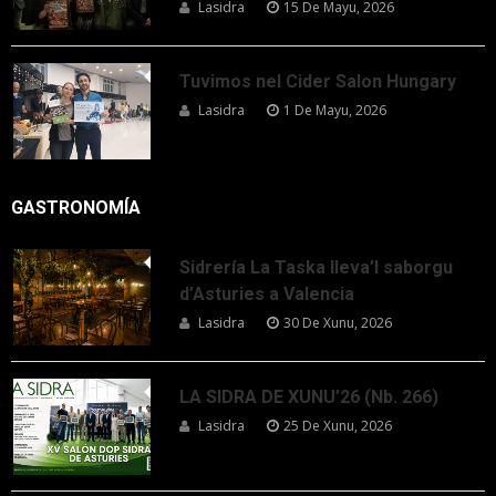
Lasidra
15 De Mayu, 2026
Tuvimos nel Cider Salon Hungary
Lasidra
1 De Mayu, 2026
GASTRONOMÍA
Sidrería La Taska lleva’l saborgu
d’Asturies a Valencia
Lasidra
30 De Xunu, 2026
LA SIDRA DE XUNU’26 (Nb. 266)
Lasidra
25 De Xunu, 2026