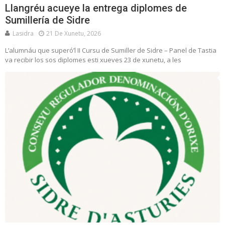
Llangréu acueye la entrega diplomes de
Sumillería de Sidre
Lasidra
21 De Xunetu, 2026
L’alumnáu que superó’l II Cursu de Sumiller de Sidre – Panel de Tastia
va recibir los sos diplomes esti xueves 23 de xunetu, a les