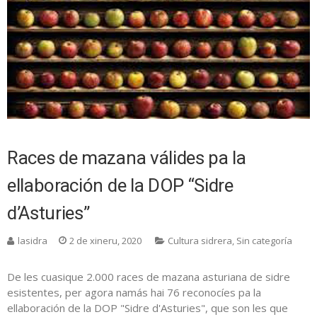
Races de mazana válides pa la
ellaboración de la DOP “Sidre
d’Asturies”
lasidra
2 de xineru, 2020
Cultura sidrera
,
Sin categoría
De les cuasique 2.000 races de mazana asturiana de sidre
esistentes, per agora namás hai 76 reconocíes pa la
ellaboración de la DOP "Sidre d'Asturies", que son les que