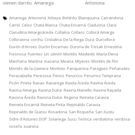
vienen darréu Amariega Antonona
Amariega
Antonona
Arbeya
Beldréu
Blanquuina
Carrandona
Carrió
Celso
Chata Blanca
Chata Encarná
Cladurina
Clara
Clarudina Amargoáceda
Collaína
Collaos
Collorá Amarga
Colloraona
corchu
Cristalina
De la Riega
Dura
Durcollorá
Durón d'Arroes
Durón Encarnao
Durona de Tresali
Ernestina
Fresnosa
Fuentes
Lin
Llimón Montés
Madiedo
María Elena
Mariñana
Martina
mazana
Meana
Miyeres
Montés de Flor
Montés de la Llamera
Montoto
Panquerina
Paragües
Peñarudes
Peracabiella
Perezosa
Perico
Perurrico
Perurrico Temprana
Picón
Prieta
Raxao
Raxarega
Raxila Áceda
Raxina Áceda
Raxina Amarga
Raxina Dulce
Raxina Mariello
Raxina Rayada
Raxona Áceda
Raxona Dulce
Regona
Reineta Caravia
Reineta Encarná
Reineta Pinta
Repinaldo Caravia
Repinaldo de Güesu
Rosadona
San Roqueña
San Xustu
Sidre d'Asturies DOP
Solariega
Sucu
Teórica
verdialona
verdosa
xosefa
xuanina