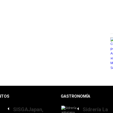
NTOS
GASTRONOMÍA
SISGAJapan,
Sidrería La