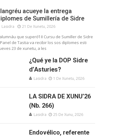
langréu acueye la entrega
iplomes de Sumillería de Sidre
Lasidra
21 De Xunetu, 2026
’alumnáu que superó’l II Cursu de Sumiller de Sidre
 Panel de Tastia va recibir los sos diplomes esti
ueves 23 de xunetu, a les
¿Qué ye la DOP Sidre
d’Asturies?
Lasidra
1 De Xunetu, 2026
LA SIDRA DE XUNU’26
(Nb. 266)
Lasidra
25 De Xunu, 2026
Endovélico, referente