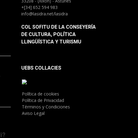
33208 - (Xixón) - Asturies
+[34] 652 594 983
info@lasidra.net/lasidra
COL SOFITU DE LA CONSEYERÍA
DE CULTURA, POLÍTICA
LLINGÜÍSTICA Y TURISMU
UEBS COLLACIES
.
Política de cookies
Política de Privacidad
Términos y Condiciones
Aviso Legal
i?