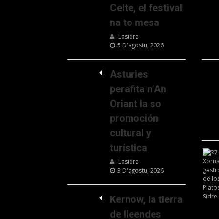
Celte, el festival
na to mesa
Lasidra
5 D'agostu, 2026
Asturies
perafita n’An
Oriant la so
promoción
cultural y
turística
Lasidra
3 D'agostu, 2026
Kernow, la tierra
de lleendes