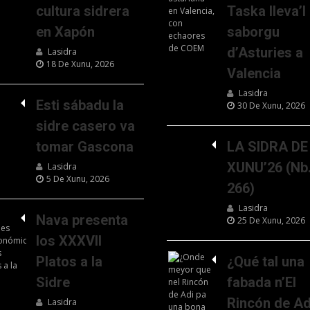
cultura sidrera
Taska lleva’l
en Xapón
saborgu
d’Asturies a
Lasidra
18 De Xunu, 2026
Valencia
Lasidra
Esti sábadu la
30 De Xunu, 2026
sidre casero va
tomar Gascona
LA SIDRA DE
XUNU’26 (Nb
Lasidra
5 De Xunu, 2026
266)
Lasidra
Nava presenta
25 De Xunu, 2026
los XXXVII
Platos a la
¿Qué tal una
Sidre
fabada n’El
Rincón de Ad
Lasidra