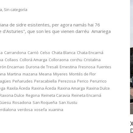
ra
,
Sin categoría
iana de sidre esistentes, per agora namás hai 76
re d'Asturies", que son les que vienen darréu Amariega
na
Carrandona
Carrió
Celso
Chata Blanca
Chata Encarná
na
Collaos
Collorá Amarga
Colloraona
corchu
Cristalina
rón Encarnao
Durona de Tresali
Ernestina
Fresnosa
Fuentes
ana
Martina
mazana
Meana
Miyeres
Montés de Flor
ragües
Peñarudes
Peracabiella
Perezosa
Perico
Perurrico
ega
Raxila Áceda
Raxina Áceda
Raxina Amarga
Raxina Dulce
Raxona Dulce
Regona
Reineta Caravia
Reineta Encarná
 Güesu
Rosadona
San Roqueña
San Xustu
erdialona
verdosa
xosefa
xuanina