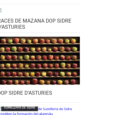
RACES DE MAZANA DOP SIDRE
D'ASTURIES
CULTURA SIDRERA
ESCUELA DE SUMILLERÍA DE LA SIDRE
DOP SIDRE D'ASTURIES
FUNDACIÓN ASTURIES XXI
LLANGRÉU
SUMILLERÍA DE SIDRE