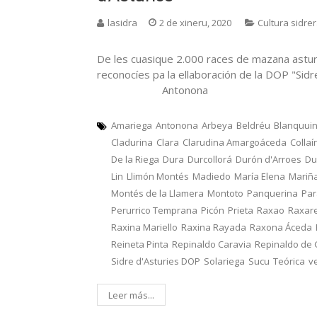
lasidra
2 de xineru, 2020
Cultura sidre
De les cuasique 2.000 races de mazana astur
reconocíes pa la ellaboración de la DOP "Sid
Antonona
Amariega
Antonona
Arbeya
Beldréu
Blanquui
Cladurina
Clara
Clarudina Amargoáceda
Collaí
De la Riega
Dura
Durcollorá
Durón d'Arroes
Du
Lin
Llimón Montés
Madiedo
María Elena
Mariñ
Montés de la Llamera
Montoto
Panquerina
Pa
Perurrico Temprana
Picón
Prieta
Raxao
Raxar
Raxina Mariello
Raxina Rayada
Raxona Áceda
Reineta Pinta
Repinaldo Caravia
Repinaldo de
Sidre d'Asturies DOP
Solariega
Sucu
Teórica
v
Leer más...