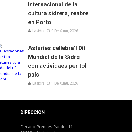
internacional de la
cultura sidrera, reabre
en Porto
Lasidra
9 De Xunu, 2026
Asturies cellebra’l Díi
Mundial de la Sidre
con actividaes per tol
país
Lasidra
1 De Xunu, 2026
DIRECCIÓN
Decano Prendes Pando, 11