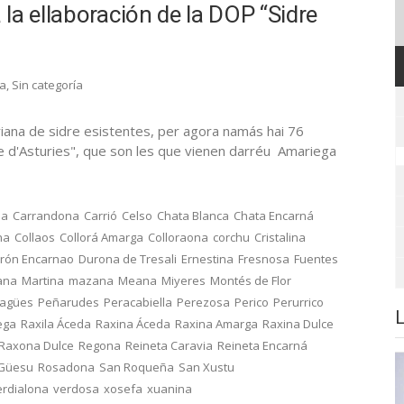
la ellaboración de la DOP “Sidre
ra
,
Sin categoría
iana de sidre esistentes, per agora namás hai 76
re d'Asturies", que son les que vienen darréu Amariega
na
Carrandona
Carrió
Celso
Chata Blanca
Chata Encarná
na
Collaos
Collorá Amarga
Colloraona
corchu
Cristalina
rón Encarnao
Durona de Tresali
Ernestina
Fresnosa
Fuentes
ana
Martina
mazana
Meana
Miyeres
Montés de Flor
ragües
Peñarudes
Peracabiella
Perezosa
Perico
Perurrico
ega
Raxila Áceda
Raxina Áceda
Raxina Amarga
Raxina Dulce
Raxona Dulce
Regona
Reineta Caravia
Reineta Encarná
 Güesu
Rosadona
San Roqueña
San Xustu
erdialona
verdosa
xosefa
xuanina