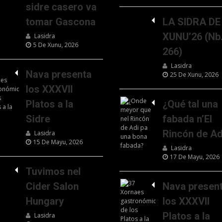
sidre casero va
tomar Gascona
LA SIDRA DE
XUNU’26 (Nb
Lasidra
5 De Xunu, 2026
266)
Lasidra
Nava presenta
25 De Xunu, 2026
los XXXVII
Platos a la
¿Qué tal una
Sidre
fabada n’El
Rincón de Ad
Lasidra
15 De Mayu, 2026
Lasidra
17 De Mayu, 2026
Tuvimos nel
Cider Salon
Nava presen
Hungary
los XXXVII
Platos a la
Lasidra