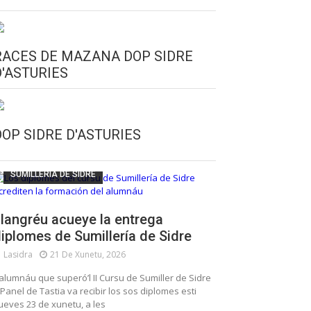
RACES DE MAZANA DOP SIDRE
D'ASTURIES
CULTURA SIDRERA
ESCUELA DE SUMILLERÍA DE LA SIDRE
DOP SIDRE D'ASTURIES
FUNDACIÓN ASTURIES XXI
LLANGRÉU
SUMILLERÍA DE SIDRE
langréu acueye la entrega
iplomes de Sumillería de Sidre
Lasidra
21 De Xunetu, 2026
’alumnáu que superó’l II Cursu de Sumiller de Sidre
 Panel de Tastia va recibir los sos diplomes esti
ueves 23 de xunetu, a les