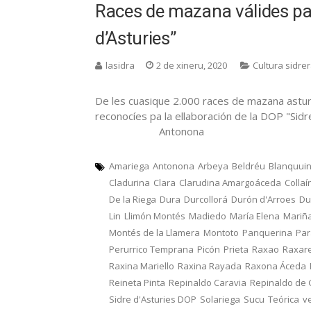
Races de mazana válides pa 
d’Asturies”
lasidra
2 de xineru, 2020
Cultura sidre
De les cuasique 2.000 races de mazana astur
reconocíes pa la ellaboración de la DOP "Sid
Antonona
Amariega
Antonona
Arbeya
Beldréu
Blanquui
Cladurina
Clara
Clarudina Amargoáceda
Collaí
De la Riega
Dura
Durcollorá
Durón d'Arroes
Du
Lin
Llimón Montés
Madiedo
María Elena
Mariñ
Montés de la Llamera
Montoto
Panquerina
Pa
Perurrico Temprana
Picón
Prieta
Raxao
Raxar
Raxina Mariello
Raxina Rayada
Raxona Áceda
Reineta Pinta
Repinaldo Caravia
Repinaldo de
Sidre d'Asturies DOP
Solariega
Sucu
Teórica
v