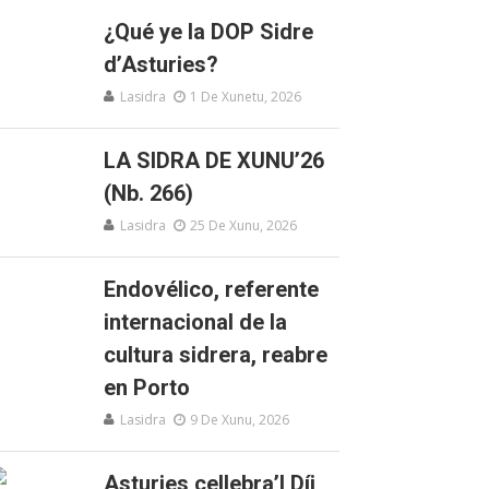
¿Qué ye la DOP Sidre
d’Asturies?
Lasidra
1 De Xunetu, 2026
LA SIDRA DE XUNU’26
(Nb. 266)
Lasidra
25 De Xunu, 2026
Endovélico, referente
internacional de la
cultura sidrera, reabre
en Porto
Lasidra
9 De Xunu, 2026
Asturies cellebra’l Díi