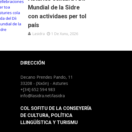
Mundial de la Sidre
con actividaes per tol
país
Lasidra
1 De Xunu, 2026
DIRECCIÓN
Decano Prendes Pando, 11
33208 - (Xixón) - Asturies
+[34] 652 594 983
info@lasidra.net/lasidra
COL SOFITU DE LA CONSEYERÍA
DE CULTURA, POLÍTICA
LLINGÜÍSTICA Y TURISMU