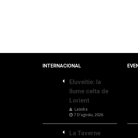
INTERNACIONAL
EVE
Eluveitie: la
llume celta de
Lorient
Lasidra
7 D'agostu, 2026
La Taverne