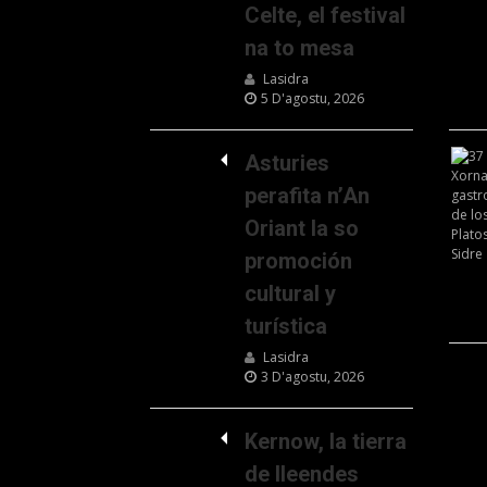
Celte, el festival
na to mesa
Lasidra
5 D'agostu, 2026
Asturies
perafita n’An
Oriant la so
promoción
cultural y
turística
Lasidra
3 D'agostu, 2026
Kernow, la tierra
de lleendes