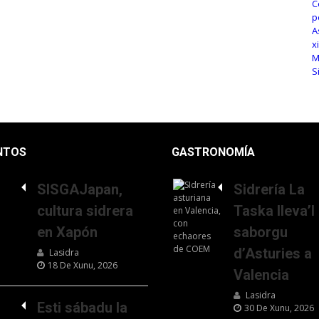
NTOS
GASTRONOMÍA
SISGAJapan,
Sidrería La
cultura sidrera
Taska lleva’l
en Xapón
saborgu
d’Asturies a
Lasidra
18 De Xunu, 2026
Valencia
Lasidra
Esti sábadu la
30 De Xunu, 2026