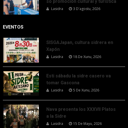
so promoción cultural y turística
Lasidra
3 D'agostu, 2026
EVENTOS
SISGAJapan, cultura sidrera en
Xapón
Lasidra
18 De Xunu, 2026
Esti sábadu la sidre casero va
tomar Gascona
Lasidra
5 De Xunu, 2026
Nava presenta los XXXVII Platos
a la Sidre
Lasidra
15 De Mayu, 2026