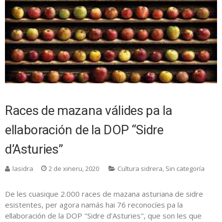
Races de mazana válides pa la
ellaboración de la DOP “Sidre
d’Asturies”
lasidra
2 de xineru, 2020
Cultura sidrera
,
Sin categoría
De les cuasique 2.000 races de mazana asturiana de sidre
esistentes, per agora namás hai 76 reconocíes pa la
ellaboración de la DOP "Sidre d'Asturies", que son les que