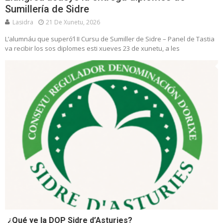
Sumillería de Sidre
Lasidra
21 De Xunetu, 2026
L’alumnáu que superó’l II Cursu de Sumiller de Sidre – Panel de Tastia
va recibir los sos diplomes esti xueves 23 de xunetu, a les
¿Qué ye la DOP Sidre d’Asturies?