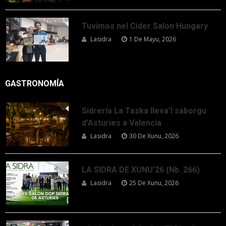
Tuvimos nel Cider Salon Hungary
Lasidra
1 De Mayu, 2026
GASTRONOMÍA
Sidrería La Taska lleva’l saborgu
d’Asturies a Valencia
Lasidra
30 De Xunu, 2026
LA SIDRA DE XUNU’26 (Nb. 266)
Lasidra
25 De Xunu, 2026