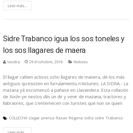
Leer más...
Sidre Trabanco igua los sos toneles y
los sos llagares de maera
lasidra
29 d'ochobre, 2016
Noticies
El llagar caltien activos ocho llagares de manera, de los más
antiguos qu'esisten en furrulamientu n’Asturies. LA SIDRA.- La
mazana yá escomenzó a pañase en Llavandera. Esta collación
de Xixón ye nestos díis un dir y venir de mazana, tractores y
llabraores, que s'entemecen con turistes que nun se quien
COLLECHA
Llagar
prensa
Raxao
Regona
sidra
sidre
Trabanco
Leer más...