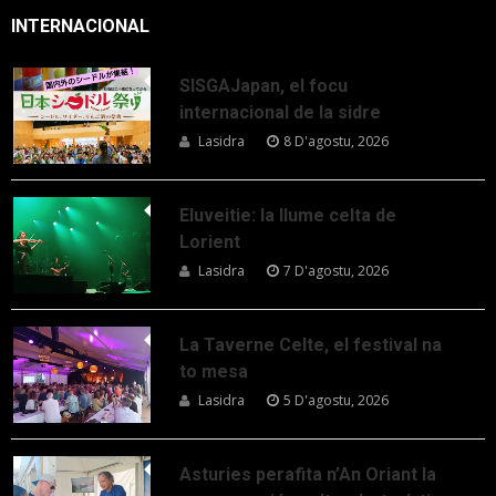
INTERNACIONAL
SISGAJapan, el focu
internacional de la sidre
Lasidra
8 D'agostu, 2026
Eluveitie: la llume celta de
Lorient
Lasidra
7 D'agostu, 2026
La Taverne Celte, el festival na
to mesa
Lasidra
5 D'agostu, 2026
Asturies perafita n’An Oriant la