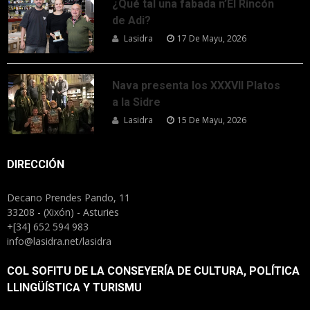
¿Qué tal una fabada n’El Rincón
de Adi?
Lasidra
17 De Mayu, 2026
Nava presenta los XXXVII Platos
a la Sidre
Lasidra
15 De Mayu, 2026
DIRECCIÓN
Decano Prendes Pando, 11
33208 - (Xixón) - Asturies
+[34] 652 594 983
info@lasidra.net/lasidra
COL SOFITU DE LA CONSEYERÍA DE CULTURA, POLÍTICA
LLINGÜÍSTICA Y TURISMU