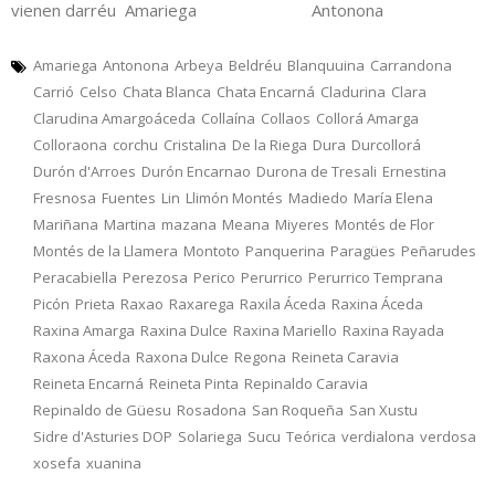
vienen darréu Amariega Antonona
Amariega
Antonona
Arbeya
Beldréu
Blanquuina
Carrandona
Carrió
Celso
Chata Blanca
Chata Encarná
Cladurina
Clara
Clarudina Amargoáceda
Collaína
Collaos
Collorá Amarga
Colloraona
corchu
Cristalina
De la Riega
Dura
Durcollorá
Durón d'Arroes
Durón Encarnao
Durona de Tresali
Ernestina
Fresnosa
Fuentes
Lin
Llimón Montés
Madiedo
María Elena
Mariñana
Martina
mazana
Meana
Miyeres
Montés de Flor
Montés de la Llamera
Montoto
Panquerina
Paragües
Peñarudes
Peracabiella
Perezosa
Perico
Perurrico
Perurrico Temprana
Picón
Prieta
Raxao
Raxarega
Raxila Áceda
Raxina Áceda
Raxina Amarga
Raxina Dulce
Raxina Mariello
Raxina Rayada
Raxona Áceda
Raxona Dulce
Regona
Reineta Caravia
Reineta Encarná
Reineta Pinta
Repinaldo Caravia
Repinaldo de Güesu
Rosadona
San Roqueña
San Xustu
Sidre d'Asturies DOP
Solariega
Sucu
Teórica
verdialona
verdosa
xosefa
xuanina